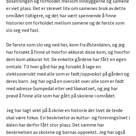
bosetningen og forholdet mellom innbyggerne og samene
er viet plass. Det er skrevet lite om samenes bruk av dette
området tidligere, og det har vært spennende å finne
historier om forholdet mellom samene og de første som
slo seg ned fast.
De første som slo seg ned her, kom fra Østerdalen, og jeg
har forsøkt å finne ut hvorfor akkurat disse kom, og hvorfor
dem kom akkurat hit. De enkelte gårdene har fått en egen
omtale. Til hver gård har jeg forsøkt å lage en
slektsoversikt med alle som er født/oppvokst på gården og
deres barn. Jeg har også en oversikt over alle som er født
med adresse Gumpedal eller ved Skøvatnet, og jeg har
prøvd å finne alle som har gått på skolene i området.
Jeg har lagt vekt på å skrive en historie der livet de levde
skal være fokus. En beskrivelse av kultur- og foreningslivet i
dalen har derfor fått stor plass. Det samme har
beskrivelsen av skolene og barnas oppvekst. Jeg har også