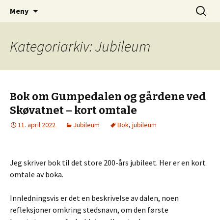
Gumpedalens historie
Hopp
Søk
Gumpedalen
Meny
til
etter:
innhold
Kategoriarkiv: Jubileum
Bok om Gumpedalen og gårdene ved
Skøvatnet – kort omtale
11. april 2022
Jubileum
Bok
,
jubileum
Jeg skriver bok til det store 200-års jubileet. Her er en kort
omtale av boka.
Innledningsvis er det en beskrivelse av dalen, noen
refleksjoner omkring stedsnavn, om den første