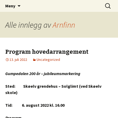
Gumpedalens historie
Hopp
Søk
Gumpedalen
Meny
til
etter:
innhold
Alle innlegg av
Arnfinn
Program hovedarrangement
13. juli 2022
Uncategorized
Gumpedalen 200 år – jubileumsmarkering
Sted: Skøelv grendehus – Solglimt (ved Skøelv
skole)
Tid: 6. august 2022 kl. 16.00
Program